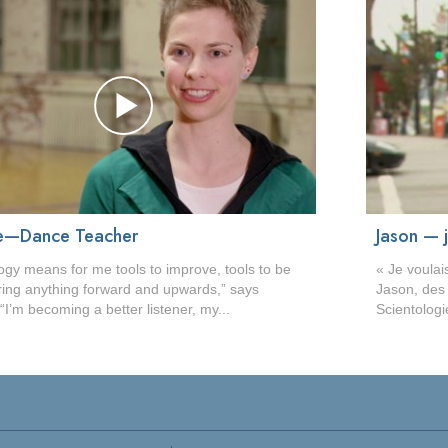
e—Dance Teacher
Jason — 
ogy means for me tools to improve, tools to be
« Je voulai
bring anything forward and upwards,” says
Jason, des 
“I’m becoming a better listener, my...
Scientologie