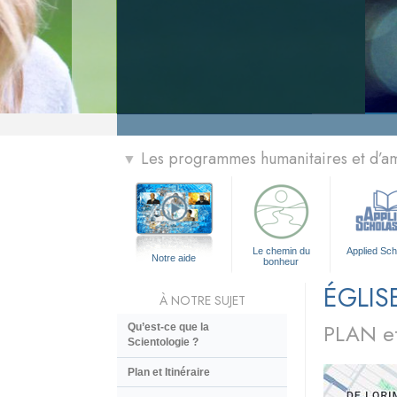
» Menu
Les programmes humanitaires et d’am
▼
Le chemin du
Applied Sch
Notre aide
bonheur
ÉGLIS
À NOTRE SUJET
PLAN et
Qu’est-ce que la
Scientologie ?
Plan et Itinéraire