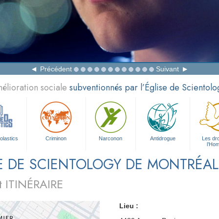
Précédent
Suivant
élioration sociale
subventionnés par l’Église de Scientolo
olastics
Criminon
Narconon
Antidrogue
Les dro
l’Ho
E DE SCIENTOLOGY DE MONTRÉAL
 ITINÉRAIRE
Lieu :