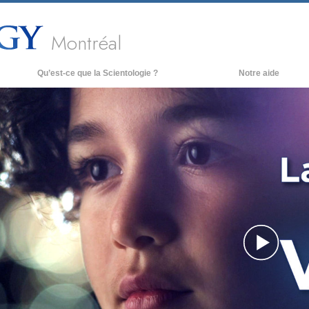
Montréal
Qu’est-ce que la Scientologie ?
Notre aide
royances et pratiques
redos et Codes de Scientologie
es scientologues et la Scientologie
encontrez un scientologue
 l’intérieur d’une église
es principes de base de la Scientologie
a Dianétique : Une introduction
Pla
mour et haine –
u’est-ce que la grandeur ?
Vid