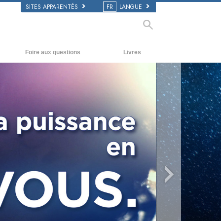
SITES APPARENTÉS
FR
LANGUE
Foire aux questions
Livres
Antécédents et principes de base
Livres pour débutants
À l’intérieur d’une église
Livres audio
L’organisation de la Scientologie
conférences d’introduction
Films
y
eo