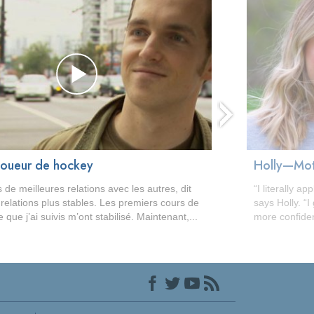
next
joueur de hockey
Holly—Moth
s de meilleures relations avec les autres, dit
“I literally a
relations plus stables. Les premiers cours de
says Holly. “I
 que j’ai suivis m’ont stabilisé. Maintenant,...
more confident