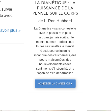
.
LA DIANÉTIQUE : LA
PUISSANCE DE LA
 survie
PENSÉE SUR LE CORPS
ité avec
de L. Ron Hubbard
La Dianetics – sans conteste le
avoir plus »
livre le plus lu et le plus
marquant jamais écrit sur le
mental humain – décrit sous
toutes ses facettes le mental
réactif, source jusqu’ici
inconnue des cauchemars, des
peurs irraisonnées, des
bouleversements et des
sentiments d’insécurité, et la
façon de s’en débarrasser.
ACHETER LA DIANETICS
▶