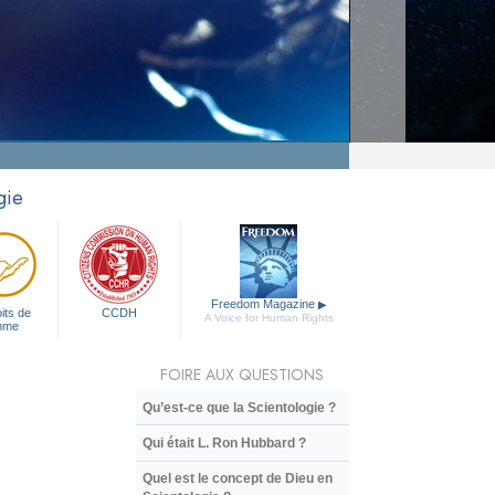
gie
Freedom Magazine
▶
its de
CCDH
A Voice for Human Rights
mme
FOIRE AUX QUESTIONS
Qu’est-ce que la Scientologie ?
Qui était L. Ron Hubbard ?
Quel est le concept de Dieu en