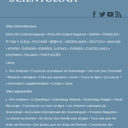
Sites internationaux
ENGLISH (US/International)
ENGLISH (United Kingdom)
DANSK
FRANÇAIS
עברית
日本語
РУССКИЙ
繁體中文
NEDERLANDS
DEUTSCH
MAGYAR
NORSK
SVENSKA
ESPAÑOL (LATINO)
ESPAÑOL (CASTELLANO)
ΕΛΛΗΝΙΚA
ITALIANO
PORTUGUÊS
Liens
L. Ron Hubbard
Croyances et pratiques de Scientologie
Une voix pour l’humanité
Ministres volontaires
Foire aux questions
Livres
Cours en ligne
Qui suis-je ?
Informations supplémentaires
Contact
Lieux
Sites apparentés
L. Ron Hubbard
La Dianétique
Scientology Network
Scientology Religion
David
Miscavige
Commencer un cours en ligne
Les ministres volontaires de
Scientologie
Association Internationale des Scientologues
Freedom Magazine
Le chemin du bonheur
En faveur d’un monde sans drogue
Tous unis pour les
droits de l’Homme
Des jeunes pour les droits de l’Homme
Commission des