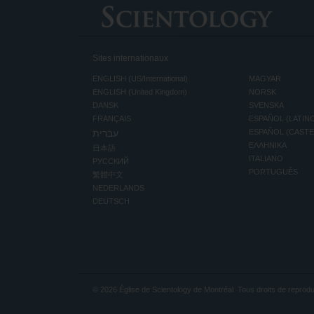
Sites internationaux
ENGLISH (US/International)
MAGYAR
ENGLISH (United Kingdom)
NORSK
DANSK
SVENSKA
FRANÇAIS
ESPAÑOL (LATIN
עברית
ESPAÑOL (CAST
ΕΛΛΗΝΙΚA
日本語
ITALIANO
РУССКИЙ
PORTUGUÊS
繁體中文
NEDERLANDS
DEUTSCH
© 2026
Église de Scientology de Montréal.
Tous droits de reprodu