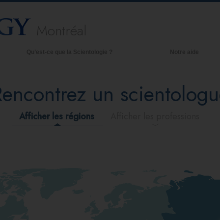
Montréal
Qu’est-ce que la Scientologie ?
Notre aide
royances et pratiques
Rencontrez un scientologu
redos et Codes de Scientologie
es scientologues et la Scientologie
Afficher les régions
Afficher les professions
encontrez un scientologue
 l’intérieur d’une église
es principes de base de la Scientologie
a Dianétique : Une introduction
mour et haine –
u’est-ce que la grandeur ?