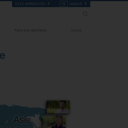
SITES APPARENTÉS
FR
LANGUE
Foire aux questions
Livres
Antécédents et principes de base
Livres pour débutants
e
À l’intérieur d’une église
Livres audio
L’organisation de la Scientologie
conférences d’introduction
Films