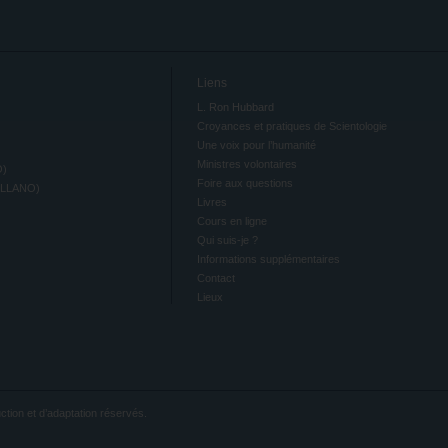
Liens
L. Ron Hubbard
Croyances et pratiques de Scientologie
Une voix pour l’humanité
Ministres volontaires
O)
Foire aux questions
ELLANO)
Livres
Cours en ligne
Qui suis-je ?
Informations supplémentaires
Contact
Lieux
ction et d’adaptation réservés.