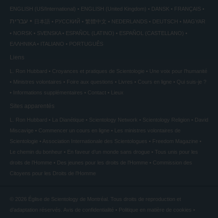
ENGLISH (US/International)
ENGLISH (United Kingdom)
DANSK
FRANÇAIS
עברית
日本語
РУССКИЙ
繁體中文
NEDERLANDS
DEUTSCH
MAGYAR
NORSK
SVENSKA
ESPAÑOL (LATINO)
ESPAÑOL (CASTELLANO)
ΕΛΛΗΝΙΚA
ITALIANO
PORTUGUÊS
Liens
L. Ron Hubbard
Croyances et pratiques de Scientologie
Une voix pour l’humanité
Ministres volontaires
Foire aux questions
Livres
Cours en ligne
Qui suis-je ?
Informations supplémentaires
Contact
Lieux
Sites apparentés
L. Ron Hubbard
La Dianétique
Scientology Network
Scientology Religion
David
Miscavige
Commencer un cours en ligne
Les ministres volontaires de
Scientologie
Association Internationale des Scientologues
Freedom Magazine
Le chemin du bonheur
En faveur d’un monde sans drogue
Tous unis pour les
droits de l’Homme
Des jeunes pour les droits de l’Homme
Commission des
Citoyens pour les Droits de l’Homme
© 2026
Église de Scientology de Montréal.
Tous droits de reproduction et
d’adaptation réservés.
Avis de confidentialité
•
Politique en matière de cookies
•