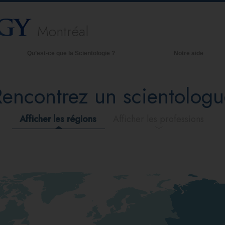
Montréal
Qu’est-ce que la Scientologie ?
Notre aide
royances et pratiques
Rencontrez un scientologu
redos et Codes de Scientologie
es scientologues et la Scientologie
Afficher les régions
Afficher les professions
encontrez un scientologue
 l’intérieur d’une église
es principes de base de la Scientologie
a Dianétique : Une introduction
mour et haine –
u’est-ce que la grandeur ?