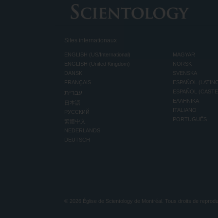
Sites internationaux
ENGLISH (US/International)
MAGYAR
ENGLISH (United Kingdom)
NORSK
DANSK
SVENSKA
FRANÇAIS
ESPAÑOL (LATIN
עברית
ESPAÑOL (CAST
ΕΛΛΗΝΙΚA
日本語
ITALIANO
РУССКИЙ
PORTUGUÊS
繁體中文
NEDERLANDS
DEUTSCH
© 2026
Église de Scientology de Montréal.
Tous droits de reprodu