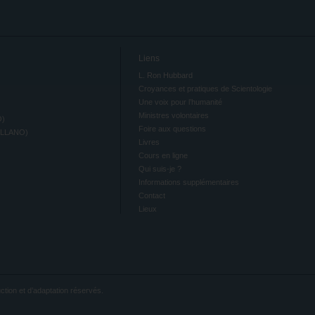
Liens
L. Ron Hubbard
Croyances et pratiques de Scientologie
Une voix pour l’humanité
Ministres volontaires
O)
Foire aux questions
ELLANO)
Livres
Cours en ligne
Qui suis-je ?
Informations supplémentaires
Contact
Lieux
ction et d’adaptation réservés.