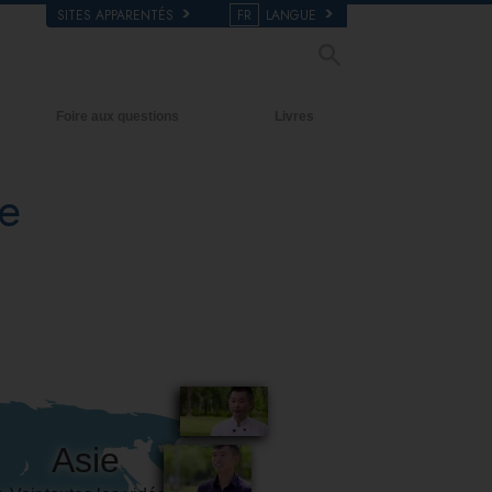
SITES APPARENTÉS
FR
LANGUE
Foire aux questions
Livres
Antécédents et principes de base
Livres pour débutants
e
À l’intérieur d’une église
Livres audio
L’organisation de la Scientologie
conférences d’introduction
Films