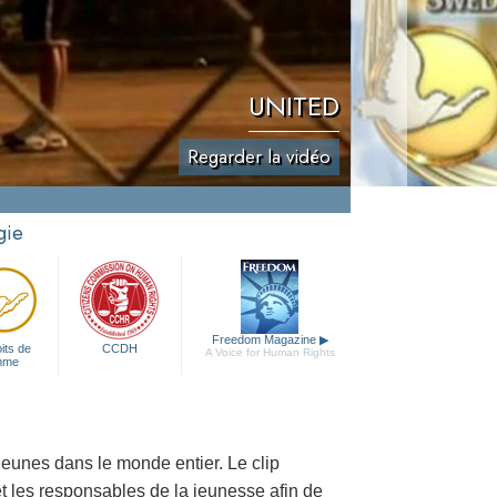
UNITED
Regarder la vidéo
gie
Freedom Magazine
▶
its de
CCDH
A Voice for Human Rights
mme
jeunes dans le monde entier. Le clip
et les responsables de la jeunesse afin de