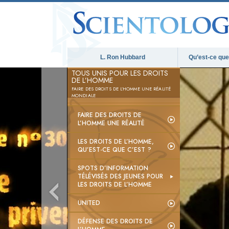
L. Ron Hubbard
Qu’est-ce que 
TOUS UNIS POUR LES DROITS
DE L’HOMME
FAIRE DES DROITS DE L’HOMME UNE RÉALITÉ
MONDIALE
FAIRE DES DROITS DE
L’HOMME UNE RÉALITÉ
LES DROITS DE L’HOMME,
QU’EST-CE QUE C’EST ?
SPOTS D’INFORMATION
TÉLÉVISÉS DES JEUNES POUR
LES DROITS DE L’HOMME
UNITED
DÉFENSE DES DROITS DE