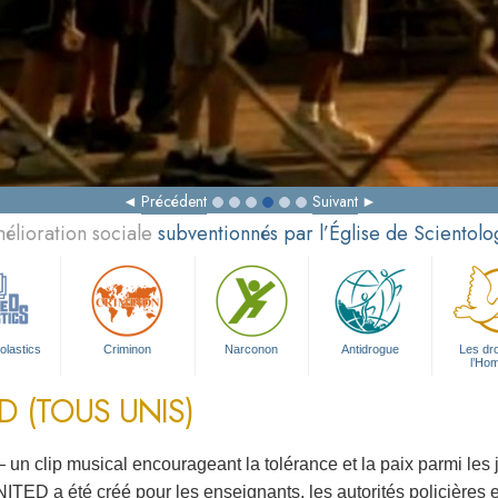
Précédent
Suivant
élioration sociale
subventionnés par l’Église de Scientolo
olastics
Criminon
Narconon
Antidrogue
Les dro
l’Ho
D (TOUS UNIS)
n clip musical encourageant la tolérance et la paix parmi les 
ITED a été créé pour les enseignants, les autorités policières 