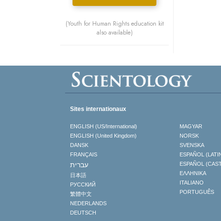
(Youth for Human Rights education kit
also available)
Sites internationaux
ENGLISH (US/International)
MAGYAR
ENGLISH (United Kingdom)
NORSK
DANSK
SVENSKA
FRANÇAIS
ESPAÑOL (LATI
עברית
ESPAÑOL (CAS
ΕΛΛΗΝΙΚA
日本語
ITALIANO
РУССКИЙ
PORTUGUÊS
繁體中文
NEDERLANDS
DEUTSCH