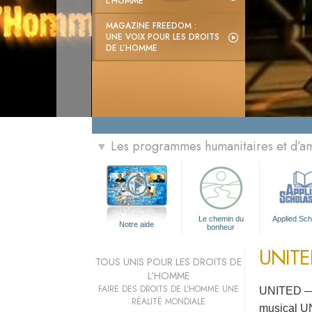
L’HOMME
MAGAZINE FREEDOM :
UNE VOIX POUR LES DROITS
DE L’HOMME
Les programmes humanitaires et d’am
▼
Le chemin du
Applied Sch
Notre aide
bonheur
UNITE
TOUS UNIS POUR LES DROITS DE
L’HOMME
FAIRE DES DROITS DE L’HOMME UNE
UNITED — u
RÉALITÉ MONDIALE
musical UN