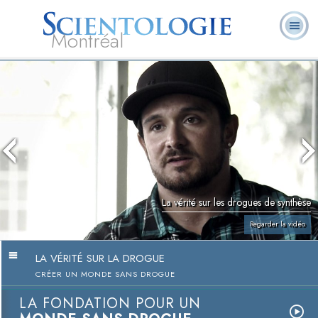
Montréal
Qu’est-ce que la
Ministres
Foire aux
L. Ron Hubbard
Livres
Scientologie ?
volontaires
questions
La vérité sur les drogues de synthèse
Regarder la vidéo
LA VÉRITÉ SUR LA DROGUE
CRÉER UN MONDE SANS DROGUE
LA FONDATION POUR UN