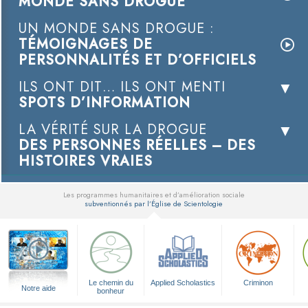
MONDE SANS DROGUE
UN MONDE SANS DROGUE :
TÉMOIGNAGES DE
PERSONNALITÉS ET D’OFFICIELS
ILS ONT DIT… ILS ONT MENTI
SPOTS D’INFORMATION
LA VÉRITÉ SUR LA DROGUE
DES PERSONNES RÉELLES – DES
HISTOIRES VRAIES
Les programmes humanitaires et d’amélioration sociale
subventionnés par l’Église de Scientologie
▼
Le chemin du
Applied Scholastics
Criminon
Notre aide
bonheur