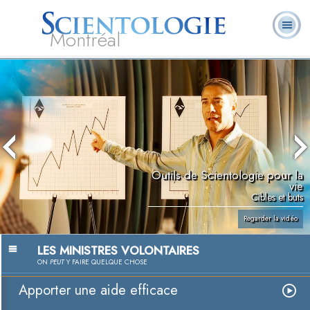
Montréal
Qu’est-ce que la
Ministres
Foire aux
L. Ron Hubbard
Livres
Scientologie ?
volontaires
questions
Outils de Scientologie pour la
vie
Cibles et buts
Regarder la vidéo
LES MINISTRES VOLONTAIRES
ON
PEUT
Y FAIRE QUELQUE CHOSE
Apporter une aide efficace