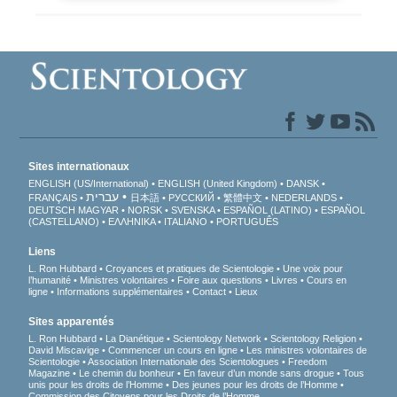
Sites internationaux
ENGLISH (US/International)
ENGLISH (United Kingdom)
DANSK
עברית
FRANÇAIS
日本語
РУССКИЙ
繁體中文
NEDERLANDS
DEUTSCH
MAGYAR
NORSK
SVENSKA
ESPAÑOL (LATINO)
ESPAÑOL
(CASTELLANO)
ΕΛΛΗΝΙΚA
ITALIANO
PORTUGUÊS
Liens
L. Ron Hubbard
Croyances et pratiques de Scientologie
Une voix pour
l’humanité
Ministres volontaires
Foire aux questions
Livres
Cours en
ligne
Informations supplémentaires
Contact
Lieux
Sites apparentés
L. Ron Hubbard
La Dianétique
Scientology Network
Scientology Religion
David Miscavige
Commencer un cours en ligne
Les ministres volontaires de
Scientologie
Association Internationale des Scientologues
Freedom
Magazine
Le chemin du bonheur
En faveur d’un monde sans drogue
Tous
unis pour les droits de l’Homme
Des jeunes pour les droits de l’Homme
Commission des Citoyens pour les Droits de l’Homme