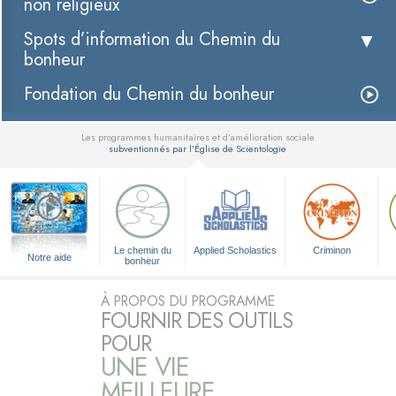
non religieux
Spots d’information du Chemin du
bonheur
Fondation du Chemin du bonheur
Les programmes humanitaires et d’amélioration sociale
subventionnés par l’Église de Scientologie
▼
Le chemin du
Applied Scholastics
Criminon
Notre aide
bonheur
À PROPOS DU PROGRAMME
FOURNIR DES OUTILS
POUR
UNE VIE
MEILLEURE