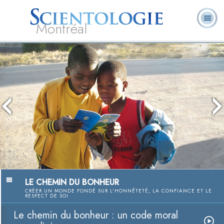
Montréal
Qu’est-ce que la
Ministres
Foire aux
L. Ron Hubbard
Livres
Scientologie ?
volontaires
questions
LE CHEMIN DU BONHEUR
CRÉER UN MONDE FONDÉ SUR L’HONNÊTETÉ, LA CONFIANCE ET LE
RESPECT DE SOI
Le chemin du bonheur : un code moral