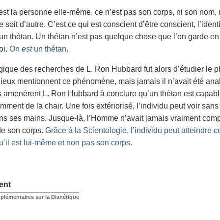
est la personne elle-même, ce n’est pas son corps, ni son nom, n
 soit d’autre. C’est ce qui est conscient d’être conscient, l’iden
un thétan. Un thétan n’est pas quelque chose que l’on garde en s
oi.
On
est
un thétan
.
ogique des recherches de L. Ron Hubbard fut alors d’étudier le p
igieux mentionnent ce phénomène, mais jamais il n’avait été anal
 amenèrent L. Ron Hubbard à conclure qu’un thétan est capable 
ment de la chair. Une fois extériorisé, l’individu peut voir sans
ns ses mains. Jusque-là, l’Homme n’avait jamais vraiment compri
de son corps.
Grâce à la Scientologie, l’individu peut atteindre cet
u’il est lui-même et non pas son corps.
ent
lémentaires sur la Dianétique