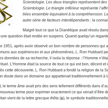
Scientologie. Les deux triangles représentent des
Scientologie. Le triangle inférieur représente l’affi
liées ensemble équivalent à la compréhension. Le
autre série de facteurs interdépendants : la connai
Malgré tout ce que la Dianétique avait résolu da
 une question était restée en suspens. Quand quelqu’un regard
 1951, après avoir observé un bon nombre de personnes qui ap
muns aux expériences et aux phénomènes, L. Ron Hubbard perç
es données de sa recherche, il isola la réponse : l’Homme n’étai
rituel. L’Homme était la source de tout ce qui est bon, décent et créat
s cette découverte, L. Ron Hubbard a fondé la religion de la Sci
un doute dans un domaine qui appartenait traditionnellement à la 
, le terme
âme
avait pris des sens tellement différents dans d’autr
 nouveau terme pour expri­mer exactement ce qui venait d’être d
étan vient de la lettre grecque
thêta
(
), le symbole tradi­tionnel