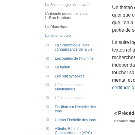
La Scientologie est nouvelle.
Un thétan 
L’intégrité personnelle, de
quoi que ce
L. Ron Hubbard
que l’on
a
La Dianétique
partie de s
La Scientologie
La suite l
La Scientologie : une
textes rel
connaissance de la vie
recherches
Les parties de l’Homme
indépendam
Le thétan
toucher sa
Les huit dynamics
mental et 
L’échelle des tons
certitude q
émotionnels
L’échelle des tons
Position sur l’échelle des
tons
« Précéd
Utiliser l’échelle des tons
Données supp
Affinité, Réalité et
Communication (ARC)