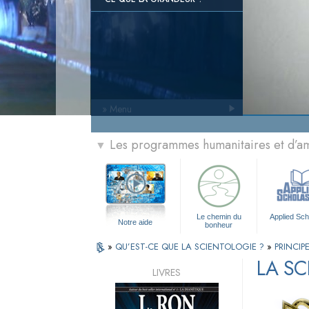
» Menu
Les programmes humanitaires et d’am
▼
Le chemin du
Applied Sch
Notre aide
bonheur
»
QU’EST-CE QUE LA SCIENTOLOGIE ?
»
PRINCIP
LA SC
LIVRES