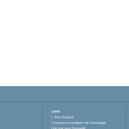
Liens
L. Ron Hubbard
Croyances et pratiques de Scientologie
Une voix pour l’humanité