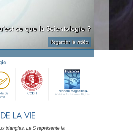
’est ce que la Scientologie ?
Regarder la vidéo
gie
Freedom Magazine
▶
its de
CCDH
A Voice for Human Rights
mme
DE LA VIE
x triangles. Le S représente la