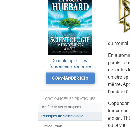
du mental,
En automne
Scientologie : les
points com
fondements de la vie
de toutes l
un être spi
COMMANDER ICI »
même. Aprè
l’ombre d’
CROYANCES ET PRATIQUES
Cependant
Antécédents et origines
trouver un
Principes de Scientologie
thétan
. Th
ou la vie.
Introduction