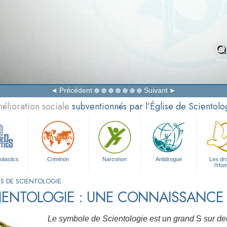
Qu
Précédent
Suivant
élioration sociale
subventionnés par l’Église de Scientolo
olastics
Criminon
Narconon
Antidrogue
Les dro
l’Ho
ES DE SCIENTOLOGIE
IENTOLOGIE : UNE CONNAISSANCE 
Le symbole de Scientologie est un grand
S
sur deu