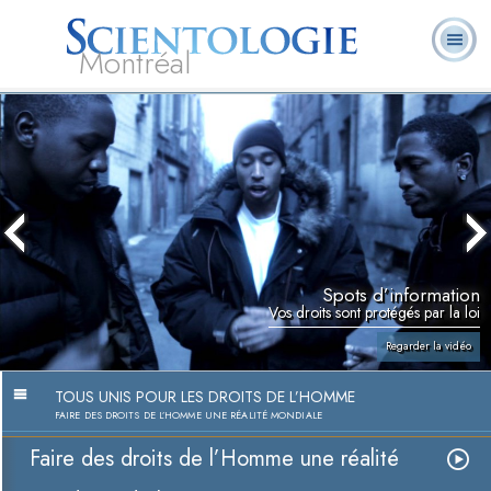
Montréal
Qu’est-ce que la
Ministres
Foire aux
L. Ron Hubbard
Livres
Scientologie ?
volontaires
questions
Spots d’information
Vos droits sont protégés par la loi
Regarder la vidéo
TOUS UNIS POUR LES DROITS DE L’HOMME
FAIRE DES DROITS DE L’HOMME UNE RÉALITÉ MONDIALE
Faire des droits de l’Homme une réalité