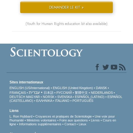
DEMANDER LE KIT »
(Youth for Human Rights education kit also available)
Sites internationaux
ENGLISH (US/International)
ENGLISH (United Kingdom)
DANSK
עברית
FRANÇAIS
日本語
РУССКИЙ
繁體中文
NEDERLANDS
DEUTSCH
MAGYAR
NORSK
SVENSKA
ESPAÑOL (LATINO)
ESPAÑOL
(CASTELLANO)
ΕΛΛΗΝΙΚA
ITALIANO
PORTUGUÊS
Liens
L. Ron Hubbard
Croyances et pratiques de Scientologie
Une voix pour
l’humanité
Ministres volontaires
Foire aux questions
Livres
Cours en
ligne
Informations supplémentaires
Contact
Lieux