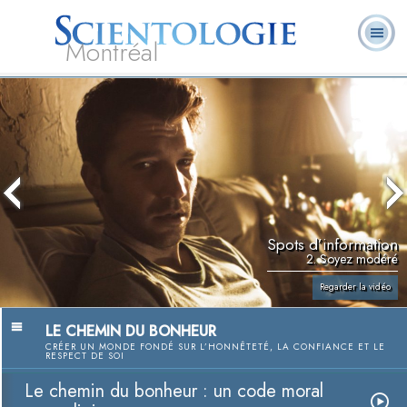
Montréal
Qu’est-ce que la
Ministres
Foire aux
L. Ron Hubbard
Livres
Scientologie ?
volontaires
questions
Spots d’information
2. Soyez modéré
Regarder la vidéo
LE CHEMIN DU BONHEUR
CRÉER UN MONDE FONDÉ SUR L’HONNÊTETÉ, LA CONFIANCE ET LE
RESPECT DE SOI
Le chemin du bonheur : un code moral