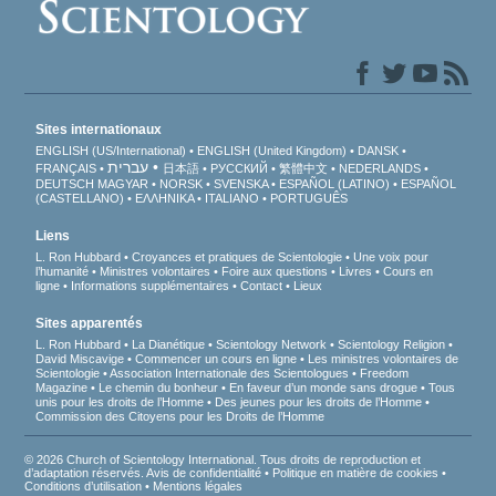
Sites internationaux
ENGLISH (US/International)
ENGLISH (United Kingdom)
DANSK
עברית
FRANÇAIS
日本語
РУССКИЙ
繁體中文
NEDERLANDS
DEUTSCH
MAGYAR
NORSK
SVENSKA
ESPAÑOL (LATINO)
ESPAÑOL
(CASTELLANO)
ΕΛΛΗΝΙΚA
ITALIANO
PORTUGUÊS
Liens
L. Ron Hubbard
Croyances et pratiques de Scientologie
Une voix pour
l’humanité
Ministres volontaires
Foire aux questions
Livres
Cours en
ligne
Informations supplémentaires
Contact
Lieux
Sites apparentés
L. Ron Hubbard
La Dianétique
Scientology Network
Scientology Religion
David Miscavige
Commencer un cours en ligne
Les ministres volontaires de
Scientologie
Association Internationale des Scientologues
Freedom
Magazine
Le chemin du bonheur
En faveur d’un monde sans drogue
Tous
unis pour les droits de l’Homme
Des jeunes pour les droits de l’Homme
Commission des Citoyens pour les Droits de l’Homme
© 2026 Church of Scientology International. Tous droits de reproduction et
d’adaptation réservés.
Avis de confidentialité
•
Politique en matière de cookies
•
Conditions d’utilisation
•
Mentions légales