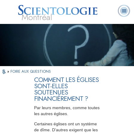
Montréal
Qu’est-ce que la
Ministres
Foire aux
L. Ron Hubbard
Livres
Scientologie ?
volontaires
questions
»
FOIRE AUX QUESTIONS
COMMENT LES ÉGLISES
SONT-ELLES
SOUTENUES
FINANCIÈREMENT ?
Par leurs membres, comme toutes
les autres églises.
Certaines églises ont un système
de dîme. D’autres exigent que les