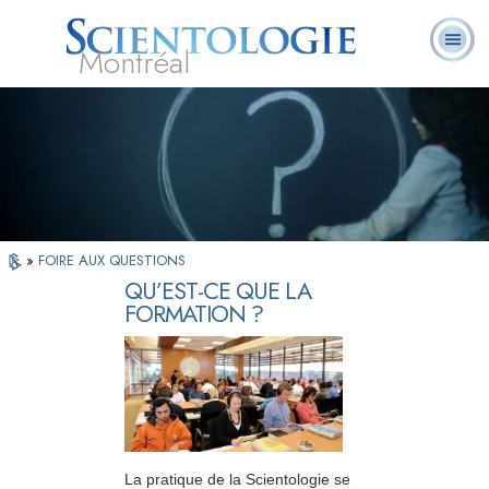
Montréal
Qu’est-ce que la
Ministres
Foire aux
L. Ron Hubbard
Livres
Scientologie ?
volontaires
questions
»
FOIRE AUX QUESTIONS
QU’EST-CE QUE LA
FORMATION ?
La pratique de la Scientologie se