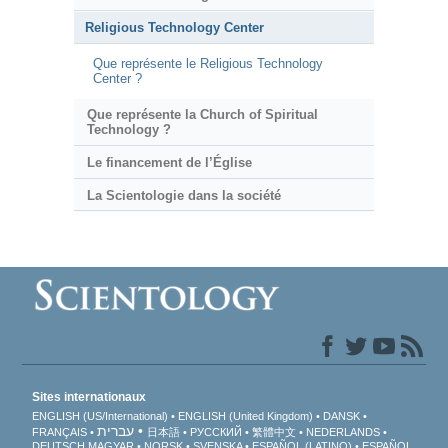
Religious Technology Center
Que représente le Religious Technology
Center ?
Que représente la Church of Spiritual
Technology ?
Le financement de l’Église
La Scientologie dans la société
Sites internationaux
ENGLISH (US/International)
ENGLISH (United Kingdom)
DANSK
עברית
FRANÇAIS
日本語
РУССКИЙ
繁體中文
NEDERLANDS
DEUTSCH
MAGYAR
NORSK
SVENSKA
ESPAÑOL (LATINO)
ESPAÑOL