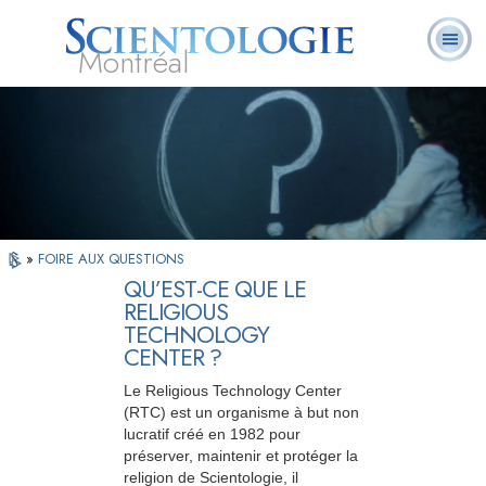
Montréal
Qu’est-ce que la
Ministres
Foire aux
L. Ron Hubbard
Livres
Scientologie ?
volontaires
questions
»
FOIRE AUX QUESTIONS
QU’EST-CE QUE LE
RELIGIOUS
TECHNOLOGY
CENTER ?
Le Religious Technology Center
(RTC) est un organisme à but non
lucratif créé en 1982 pour
préserver, maintenir et protéger la
religion de Scientologie, il