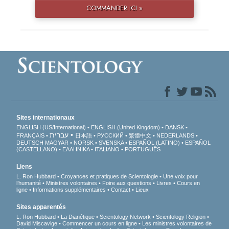
COMMANDER ICI »
Sites internationaux
ENGLISH (US/International)
ENGLISH (United Kingdom)
DANSK
עברית
FRANÇAIS
日本語
РУССКИЙ
繁體中文
NEDERLANDS
DEUTSCH
MAGYAR
NORSK
SVENSKA
ESPAÑOL (LATINO)
ESPAÑOL
(CASTELLANO)
ΕΛΛΗΝΙΚA
ITALIANO
PORTUGUÊS
Liens
L. Ron Hubbard
Croyances et pratiques de Scientologie
Une voix pour
l’humanité
Ministres volontaires
Foire aux questions
Livres
Cours en
ligne
Informations supplémentaires
Contact
Lieux
Sites apparentés
L. Ron Hubbard
La Dianétique
Scientology Network
Scientology Religion
David Miscavige
Commencer un cours en ligne
Les ministres volontaires de