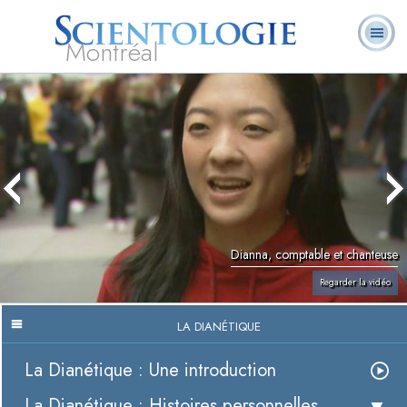
Montréal
Qu’est-ce que la
Ministres
Foire aux
L. Ron Hubbard
Livres
Scientologie ?
volontaires
questions
Dianna, comptable et chanteuse
Regarder la vidéo
LA DIANÉTIQUE
La Dianétique : Une introduction
La Dianétique : Histoires personnelles