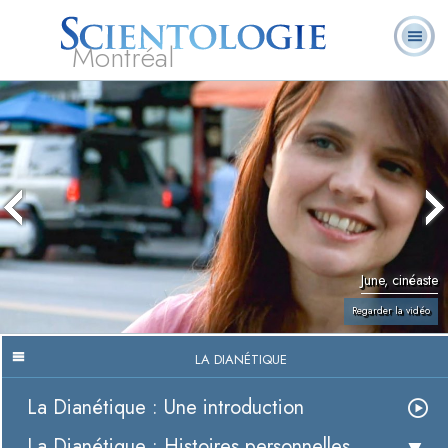
Montréal
Qu’est-ce que la
Ministres
Foire aux
L. Ron Hubbard
Livres
Scientologie ?
volontaires
questions
June, cinéaste
Regarder la vidéo
LA DIANÉTIQUE
La Dianétique : Une introduction
La Dianétique : Histoires personnelles