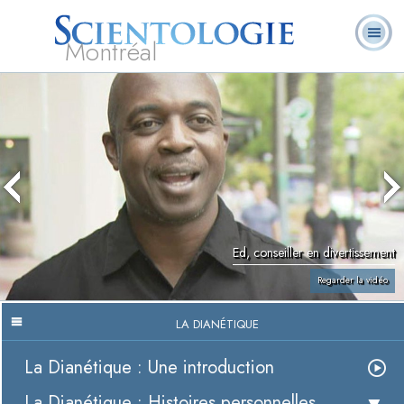
Montréal
Qu’est-ce que la
Ministres
Foire aux
L. Ron Hubbard
Livres
Scientologie ?
volontaires
questions
Ed, conseiller en divertissement
Regarder la vidéo
LA DIANÉTIQUE
La Dianétique : Une introduction
La Dianétique : Histoires personnelles