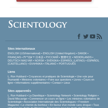
Sites internationaux
ENGLISH (US/International)
ENGLISH (United Kingdom)
DANSK
עברית
FRANÇAIS
日本語
РУССКИЙ
繁體中文
NEDERLANDS
DEUTSCH
MAGYAR
NORSK
SVENSKA
ESPAÑOL (LATINO)
ESPAÑOL
(CASTELLANO)
ΕΛΛΗΝΙΚA
ITALIANO
PORTUGUÊS
Liens
L. Ron Hubbard
Croyances et pratiques de Scientologie
Une voix pour
l’humanité
Ministres volontaires
Foire aux questions
Livres
Cours en
ligne
Informations supplémentaires
Contact
Lieux
Sites apparentés
L. Ron Hubbard
La Dianétique
Scientology Network
Scientology Religion
David Miscavige
Commencer un cours en ligne
Les ministres volontaires de
Scientologie
Association Internationale des Scientologues
Freedom
Magazine
Le chemin du bonheur
En faveur d’un monde sans drogue
Tous