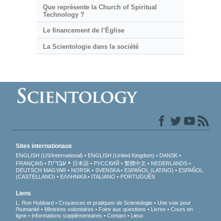
Que représente la Church of Spiritual
Technology ?
Le financement de l’Église
La Scientologie dans la société
Sites internationaux
ENGLISH (US/International)
ENGLISH (United Kingdom)
DANSK
עברית
FRANÇAIS
日本語
РУССКИЙ
繁體中文
NEDERLANDS
DEUTSCH
MAGYAR
NORSK
SVENSKA
ESPAÑOL (LATINO)
ESPAÑOL
(CASTELLANO)
ΕΛΛΗΝΙΚA
ITALIANO
PORTUGUÊS
Liens
L. Ron Hubbard
Croyances et pratiques de Scientologie
Une voix pour
l’humanité
Ministres volontaires
Foire aux questions
Livres
Cours en
ligne
Informations supplémentaires
Contact
Lieux