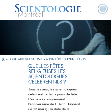
Montréal
Qu’est-ce que la
Ministres
Foire aux
L. Ron Hubbard
Livres
Scientologie ?
volontaires
questions
»
FOIRE AUX QUESTIONS
»
À L’INTÉRIEUR D’UNE ÉGLISE
QUELLES FÊTES
RELIGIEUSES LES
SCIENTOLOGUES
CÉLÈBRENT-ILS ?
Tous les ans, les scientologues
célèbrent certains jours de fête.
Ces fêtes comprennent
l’anniversaire de L. Ron Hubbard
(le 13 mars) ; la date de la