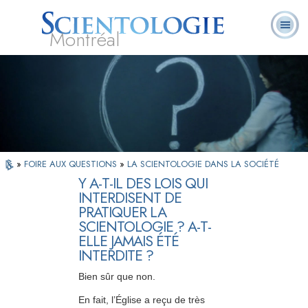
Montréal
Qu’est-ce que la
Ministres
Foire aux
L. Ron Hubbard
Livres
Scientologie ?
volontaires
questions
»
FOIRE AUX QUESTIONS
»
LA SCIENTOLOGIE DANS LA SOCIÉTÉ
Y A-T-IL DES LOIS QUI
INTERDISENT DE
PRATIQUER LA
SCIENTOLOGIE ? A-T-
ELLE JAMAIS ÉTÉ
INTERDITE ?
Bien sûr que non.
En fait, l’Église a reçu de très