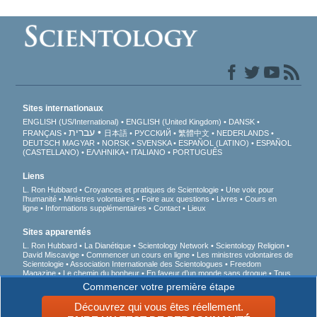
Sites internationaux
ENGLISH (US/International)
ENGLISH (United Kingdom)
DANSK
עברית
FRANÇAIS
日本語
РУССКИЙ
繁體中文
NEDERLANDS
DEUTSCH
MAGYAR
NORSK
SVENSKA
ESPAÑOL (LATINO)
ESPAÑOL
(CASTELLANO)
ΕΛΛΗΝΙΚA
ITALIANO
PORTUGUÊS
Liens
L. Ron Hubbard
Croyances et pratiques de Scientologie
Une voix pour
l’humanité
Ministres volontaires
Foire aux questions
Livres
Cours en
ligne
Informations supplémentaires
Contact
Lieux
Sites apparentés
L. Ron Hubbard
La Dianétique
Scientology Network
Scientology Religion
David Miscavige
Commencer un cours en ligne
Les ministres volontaires de
Scientologie
Association Internationale des Scientologues
Freedom
Magazine
Le chemin du bonheur
En faveur d’un monde sans drogue
Tous
unis pour les droits de l’Homme
Des jeunes pour les droits de l’Homme
Commencer votre première étape
Commission des Citoyens pour les Droits de l’Homme
Découvrez qui vous êtes réellement.