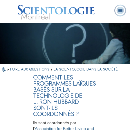
Montréal
Qu’est-ce que la
Ministres
Foire aux
L. Ron Hubbard
Livres
Scientologie ?
volontaires
questions
»
FOIRE AUX QUESTIONS
»
LA SCIENTOLOGIE DANS LA SOCIÉTÉ
COMMENT LES
PROGRAMMES LAÏQUES
BASÉS SUR LA
TECHNOLOGIE DE
L. RON HUBBARD
SONT-ILS
COORDONNÉS ?
Ils sont coordonnés par
l’
Association for Better Living and