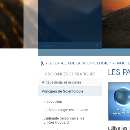
» Menu
»
QU’EST-CE QUE LA SCIENTOLOGIE ?
»
PRINCIP
LES P
CROYANCES ET PRATIQUES
Antécédents et origines
Principes de Scientologie
Introduction
La Scientologie est nouvelle.
L’intégrité personnelle, de
L. Ron Hubbard
utilise le