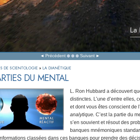
La 
Précédent
Suivant
ES DE SCIENTOLOGIE
»
LA DIANÉTIQUE
ARTIES DU MENTAL
L. Ron Hubbard a découvert que
distinctes. L’une d’entre elles
et dont vous êtes conscient de l
analytique.
C’est la partie du m
s’en souvient et résout des pr
banques mnémoniques standard
s informations classées dans ces banques pour prendre des décisi