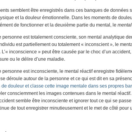
nts semblent être enregistrés dans ces banques de données sta
ysique et la douleur émotionnelle. Dans les moments de douleur
ent de fonctionner et la deuxième partie du mental, le
mental 
 personne est totalement consciente, son mental analytique 
ndividu est partiellement ou totalement « inconscient », le mental
. L’« inconscience » peut être causée par le choc d’un accident,
sure ou le délire d’une maladie.
 personne est inconsciente, le mental réactif enregistre fidèleme
i se déroule autour de la personne et ce qui est dit en sa présen
 de douleur et classe cette image mentale dans ses propres b
eler consciemment les images contenues dans le mental réacti
ccident semble être inconsciente et ignorer tout ce qui se passe 
tinue de tout enregistrer minutieusement et le met de côté pour u