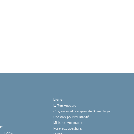
Liens
L. Ron Hubbard
Croyances et pratiques de Scientologie
Une voix pour l’humanité
Ministres volontaires
NO)
Foire aux questions
TELLANO)