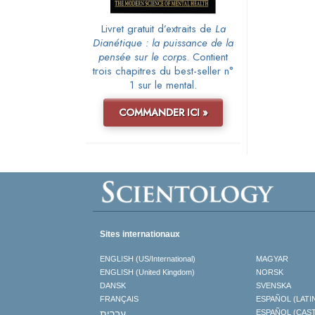
Livret gratuit d’extraits de
La
Dianétique : la puissance de la
pensée sur le corps
. Contient
trois chapitres du best-seller n°
1 sur le mental.
COMMANDER ICI »
Sites internationaux
ENGLISH (US/International)
MAGYAR
ENGLISH (United Kingdom)
NORSK
DANSK
SVENSKA
FRANÇAIS
ESPAÑOL (LATI
עברית
ESPAÑOL (CAS